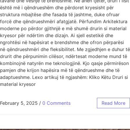
tavanë dhe veshje të brendshme. Në anën tjetër, druri i lisit
është më i qëndrueshëm dhe përdoret kryesisht për
struktura mbajtëse dhe fasada të jashtme, duke ofruar
forcë dhe qëndrueshmëri afatgjatë. Përfundim Arkitektura
moderne po përdor gjithnjë e më shumë drurin si material
kryesor për ndërtim dhe dizajn. Ai sjell estetikë dhe
ngrohtësi në hapësirat e brendshme dhe ofron përparësi
në qëndrueshmëri dhe fleksibilitet. Me zgjedhjen e duhur të
drurit dhe përpunimin cilësor, ndërtesat moderne mund të
kombinojnë natyrën me teknologjinë. Kjo qasje përmirëson
pamjen dhe krijon hapësira më të qëndrueshme dhe të
adaptueshme. Lexo artikuj të ngjashëm: Kliko Këtu Druri si
material kryesor
February 5, 2025
/
0 Comments
Read More