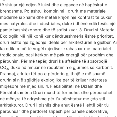
të shtuar një ndjenjë luksi dhe elegance në hapësirat e
brendshme. Po ashtu, kombinimi i drurit me materiale
moderne si xhami dhe metali krijon një kontrast të bukur
mes natyrales dhe industriales, duke i dhënë ndërtesës një
pamje bashkëkohore dhe të sofistikuar. 3. Druri si Material
Ekologjik Në një kohë kur qëndrueshmëria është prioritet,
druri është një zgjedhje ideale për arkitekturën e gjelbër. Ai
ka ndikim më të vogël mjedisor krahasuar me materialet
tradicionale, pasi kërkon më pak energji për prodhim dhe
përpunim. Për më tepër, druri ka aftësinë të absorbojë
CO₂, duke ndihmuar në reduktimin e gjurmës së karbonit.
Prandaj, arkitektët po e përdorin gjithnjë e më shumë
drurin si një zgjidhje ekologjike për të krijuar ndërtesa
miqësore me mjedisin. 4. Fleksibiliteti në Dizajn dhe
Përshtatshmëria Druri mund të formohet dhe përpunohet
në mënyra të ndryshme për t’u përshtatur me çdo stil
arkitekturor. Druri i pishës dhe ahut është i lehtë për t’u
përpunuar dhe përdoret shpesh për panele dekorative,