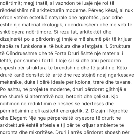
ndërtimit; megjithatë, ai vazhdon të luajë një rol të
rëndësishëm në arkitekturën moderne. Përveç kësaj, ai nuk
ofron vetëm estetikë natyrale dhe ngrohtësi, por edhe
është një material ekologjik, i qëndrueshëm dhe me veti të
shkëlqyera ndërtimore. Si rezultat, arkitektët dhe
dizajnerët po e përdorin gjithnjë e më shumë për të krijuar
hapësira funksionale, të bukura dhe afatgjata. 1. Struktura
të Qëndrueshme dhe të Forta Druri është një material i
lehtë, por shumë i fortë. Lloje si lisi dhe ahu përdoren
shpesh për struktura të brendshme dhe të jashtme. Këto
drurë kanë densitet të lartë dhe rezistojnë ndaj ngarkesave
mekanike, duke i bërë ideale për kolona, trarë dhe tavane.
Po ashtu, në projekte moderne, druri përdoret gjithnjë e
më shumë si alternativë ndaj betonit dhe çelikut. Kjo
ndihmon në reduktimin e peshës së ndërtesës dhe
përmirësimin e efikasitetit energjetik. 2. Dizajn i Ngrohtë
dhe Elegant Një nga përparësitë kryesore të drurit në
arkitekturë është aftësia e tij për të krijuar ambiente të
ngrohta dhe mikpritëse. Druri i arrës përdoret shpesh për